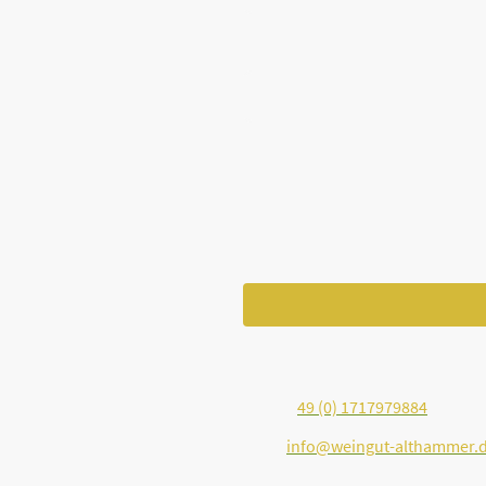
Telefonnummer
Ich bin damit einverstanden,
bekannt, dass ich meine Einw
* Kennzeichnet erforderliche Fel
Telefon:
49 (0) 1717979884
E-Mail:
info@weingut-althammer.
Adresse: Brenner Straße 8, Lanter